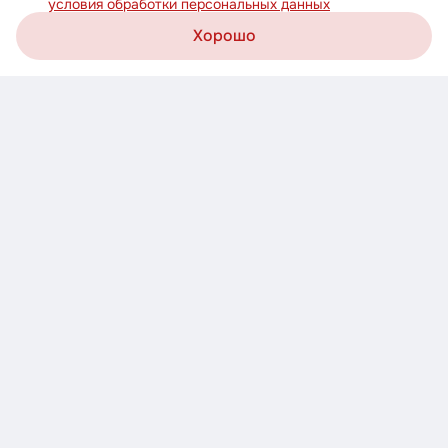
условия обработки персональных данных
Хорошо
Корзина
Каталог
Акции
Профиль
Скачивайте приложение!
Узнавайте о новых акциях первыми
Загрузите в
AppStore