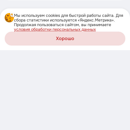
Мы используем cookies для быстрой работы сайта. Для
сбора статистики используется «Яндекс.Метрика».
Продолжая пользоваться сайтом, вы принимаете
Скачивайте приложение!
условия обработки персональных данных
Узнавайте о новых акциях первыми
Хорошо
Загрузите в
Корзина
AppStore
Каталог
Акции
Профиль
Доступно в
Google Play
Доступно в
RuStore
Рейтинг организации в Яндексе
+7 (978) 200-95-55
Каталог
Акции
О нас
Отзывы